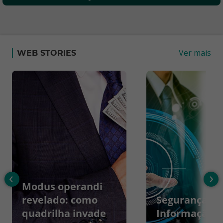
Ver mais
WEB STORIES
‹
›
Modus operandi
revelado: como
Segurança da
quadrilha invade
Informação: