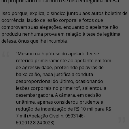
do proprietário do cachorro se deu em legítima defesa.
Isso porque, explica, o síndico juntou aos autos boletim de
ocorrência, laudo de lesão corporal e fotos que
comprovam suas alegações, enquanto o apelante não
produziu nenhuma prova em relação à tese de legítima
defesa, ônus que lhe incumbia.
“Mesmo na hipótese do apelado ter se
referido primeiramente ao apelante em tom
de agressividade, proferindo palavras de
baixo calão, nada justifica a conduta
desproporcional do último, ocasionando
lesões corporais no primeiro”, salientou a
desembargadora. A câmara, em decisão
unânime, apenas considerou prudente a
redução da indenização de R$ 10 mil para R$
7 mil (Apelação Cível n. 0503146-
60.2012.8.24.0023).