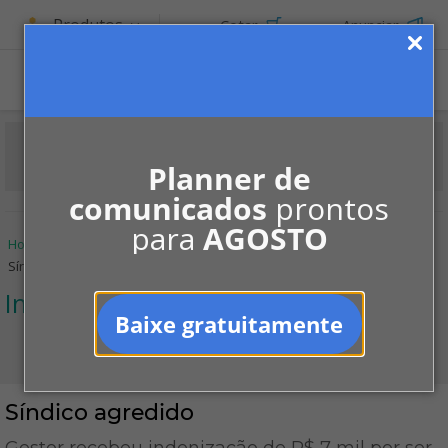
Produtos
Cotar
Anunciar
Planner de
comunicados
prontos
para
AGOSTO
Home
Informe-se
Jurisprudências
Infração às regras
Síndico agredido
Infração às regras
Baixe gratuitamente
Síndico agredido