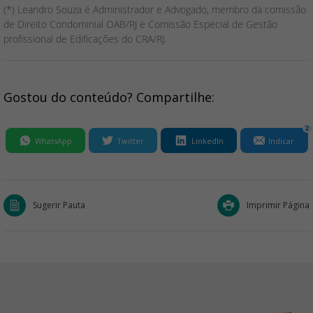
(*) Leandro Souza é Administrador e Advogado, membro da comissão
de Direito Condominial OAB/RJ e Comissão Especial de Gestão
profissional de Edificações do CRA/RJ.
Gostou do conteúdo? Compartilhe:
2
WhatsApp
Twitter
LinkedIn
Indicar
Sugerir Pauta
Imprimir Página