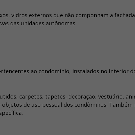
fixos, vidros externos que não componham a fachada
ativas das unidades autônomas.
tencentes ao condomínio, instalados no interior d
idos, carpetes, tapetes, decoração, vestuário, ani
 e objetos de uso pessoal dos condôminos. Também
specífica.