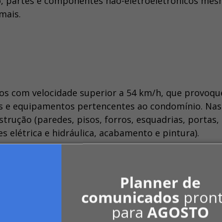
ão, partes e componentes não-eletroeletrônicos me
emais.
os com velocidade superior a 54 km/h, que provoq
s e equipamentos pertencentes ao condomínio. Nas
trução (paredes, pisos, forros, esquadrias, portas,
es elétrica e hidráulica, acabamento e pintura).
idos, carpetes, tapetes, decoração, vestuário, ani
 e objetos de uso pessoal dos condôminos. Quanto a
Planner de
l, chuva forte mesmo acompanhados de ventos supe
comunicados
pron
para
AGOSTO