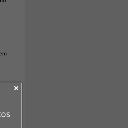
smo
uem
mais,
o
riores
tos