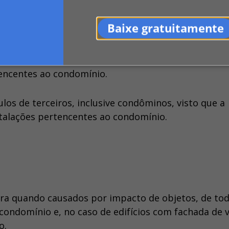
Baixe gratuitamente
cto de veículos terrestres contra as áreas comuns 
tencentes ao condomínio.
los de terceiros, inclusive condôminos, visto que a
nstalações pertencentes ao condomínio.
ra quando causados por impacto de objetos, de to
condomínio e, no caso de edifícios com fachada de v
o.