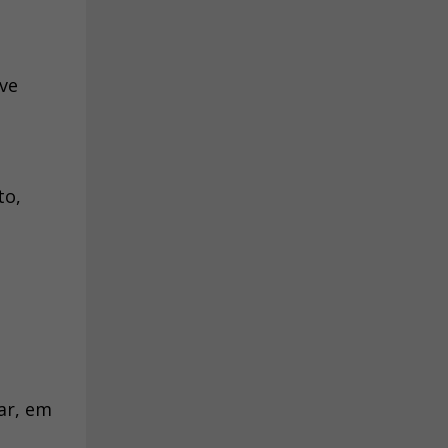
ive
to,
ar, em