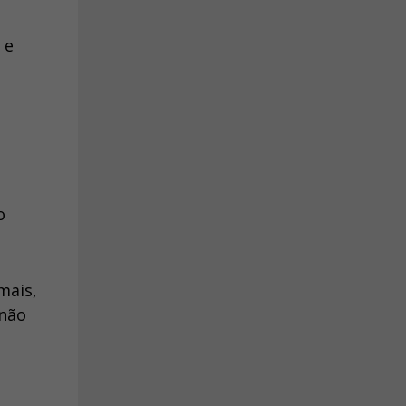
 e
o
mais,
 não