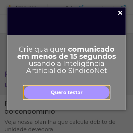
Produtos
Cotar
Anunciar
ASSINE
Crie qualquer
comunicado
em menos de 15 segundos
usando a Inteligência
Artificial do SíndicoNet
Planilha de inadimplência por
unidade
Quero testar
Planilha de cálculo de Inadimplência
do condomínio
Veja nossa planilha que calcula débito de
unidade devedora