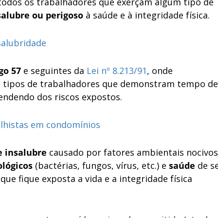
todos os trabalhadores que exerçam algum tipo de
alubre ou perigoso
à saúde e à integridade física.
salubridade
igo 57
e seguintes da
Lei nº 8.213/91
, onde
s tipos de trabalhadores que demonstram tempo de
endendo dos riscos expostos.
alhistas em condomínios
 insalubre
causado por fatores ambientais nocivos
ológicos
(bactérias, fungos, vírus, etc.) e
saúde
de s
ue fique exposta a vida e a integridade física