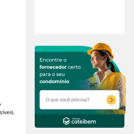
Encontre o
fornecedor
certo
para o seu
condomínio
e
síveis