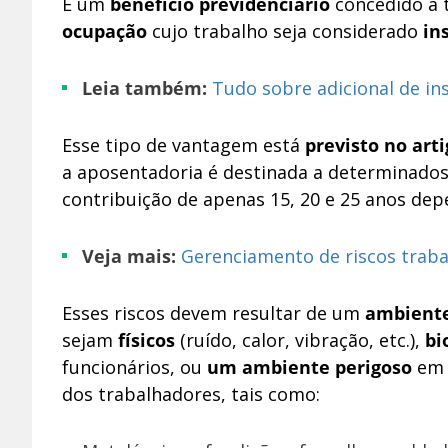
É um
benefício previdenciário
concedido a 
ocupação
cujo trabalho seja considerado
ins
Leia também:
Tudo sobre adicional de in
Esse tipo de vantagem está
previsto no art
a aposentadoria é destinada a determinado
contribuição de apenas 15, 20 e 25 anos dep
Veja mais:
Gerenciamento de riscos trab
Esses riscos devem resultar de um
ambiente
sejam
físicos
(ruído, calor, vibração, etc.),
bi
funcionários, ou
um ambiente perigoso
em q
dos trabalhadores, tais como: