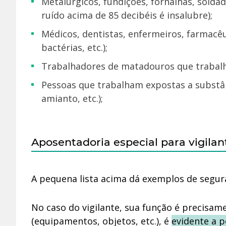
metalúrgicos, fundições, fornalhas, soldadores expostos a ruídos acima do permitido (atualmente
ruído acima de 85 decibéis é insalubre);
médicos, dentistas, enfermeiros, farmacêuticos expostos a agentes biológicos (como fungos,
bactérias, etc.);
trabalhadores de matadouros que trabalh
pessoas que trabalham expostas a substâncias químicas nocivas à saúde (como benzeno, arsênico,
amianto, etc.);
Aposentadoria especial para vigilan
A pequena lista acima dá exemplos de segur
No caso do vigilante, sua função é precisa
(equipamentos, objetos, etc.), é
evidente a p