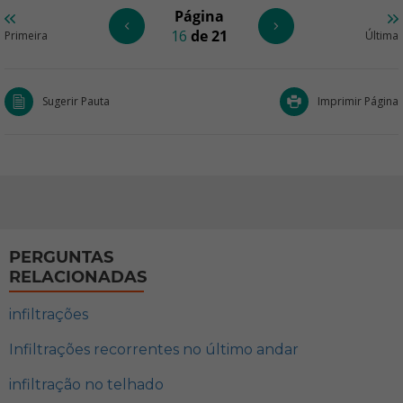
Página
16
de 21
Primeira
Última
Sugerir Pauta
Imprimir Página
PERGUNTAS
RELACIONADAS
infiltrações
Infiltrações recorrentes no último andar
infiltração no telhado