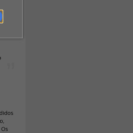
,
o
edidos
o,
 Os