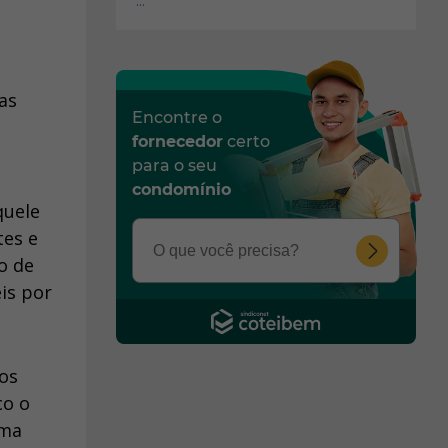
...
as
Encontre o
fornecedor
certo
para o seu
condomínio
quele
tes e
o de
is por
os
co o
uma