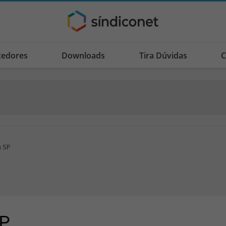
cedores
Downloads
Tira Dúvidas
C
m SP
SP