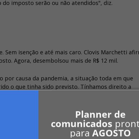
o do imposto serão ou não atendidos", diz.
 Sem isenção e até mais caro. Clovis Marchetti afi
osto. Agora, desembolsou mais de R$ 12 mil.
ro por causa da pandemia, a situação toda em que
do o que tinha sido previsto. Tínhamos direito a
citário.
Planner de
trados pelo síndico profissional. "A sensação de
comunicados
pron
 eficientes na cobrança, preguiçosos e evasivos nas
para
AGOSTO