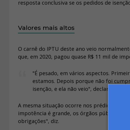
resposta conclusiva se os pedidos de isençã
Valores mais altos
O carnê do IPTU deste ano veio normalmente.
que, em 2020, pagou quase R$ 11 mil de imp
"É pesado, em vários aspectos. Primei
estamos. Depois porque não foi cumpri
isenção, e ela não veio", declara o publi
A mesma situação ocorre nos prédios adminis
impotência é grande, os órgãos públicos são
obrigações", diz.