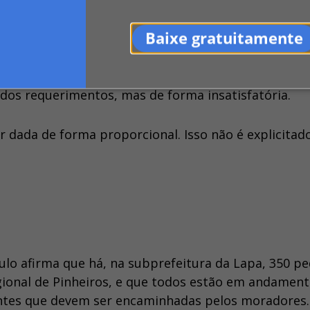
moradores resolveram pagar o valor parcelado. Hoje
Baixe gratuitamente
andamento pedindo o cumprimento da lei.
 -responsável por um dos bairros afetados pela
os requerimentos, mas de forma insatisfatória.
r dada de forma proporcional. Isso não é explicitad
ulo afirma que há, na subprefeitura da Lapa, 350 p
gional de Pinheiros, e que todos estão em andament
ntes que devem ser encaminhadas pelos moradores.