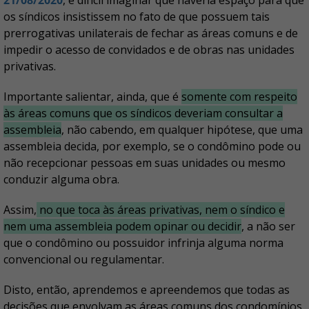
21/08/2020
, é difícil imaginar que haveria espaço para que
os síndicos insistissem no fato de que possuem tais
prerrogativas unilaterais de fechar as áreas comuns e de
impedir o acesso de convidados e de obras nas unidades
privativas.
Importante salientar, ainda, que é
somente com respeito
às áreas comuns que os síndicos deveriam consultar a
assembleia
, não cabendo, em qualquer hipótese, que uma
assembleia decida, por exemplo, se o condômino pode ou
não recepcionar pessoas em suas unidades ou mesmo
conduzir alguma obra.
Assim,
no que toca às áreas privativas, nem o síndico e
nem uma assembleia podem opinar ou decidir
, a não ser
que o condômino ou possuidor infrinja alguma norma
convencional ou regulamentar.
Disto, então, aprendemos e apreendemos que todas as
decisões que envolvam as áreas comuns dos condomínios