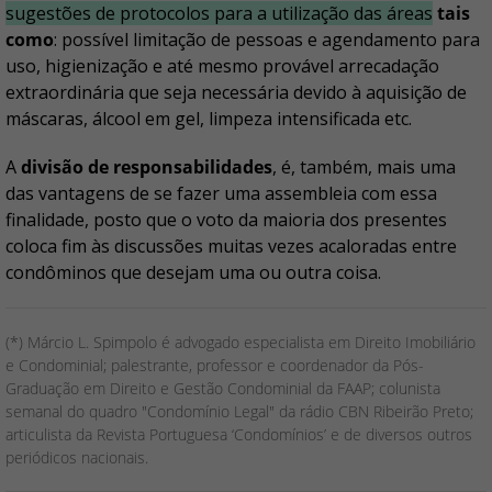
sugestões de protocolos para a utilização das áreas
tais
como
: possível limitação de pessoas e agendamento para
uso, higienização e até mesmo provável arrecadação
extraordinária que seja necessária devido à aquisição de
máscaras, álcool em gel, limpeza intensificada etc.
A
divisão de responsabilidades
, é, também, mais uma
das vantagens de se fazer uma assembleia com essa
finalidade, posto que o voto da maioria dos presentes
coloca fim às discussões muitas vezes acaloradas entre
condôminos que desejam uma ou outra coisa.
(*) Márcio L. Spimpolo é advogado especialista em Direito Imobiliário
e Condominial; palestrante, professor e coordenador da Pós-
Graduação em Direito e Gestão Condominial da FAAP; colunista
semanal do quadro "Condomínio Legal" da rádio CBN Ribeirão Preto;
articulista da Revista Portuguesa ‘Condomínios’ e de diversos outros
periódicos nacionais.