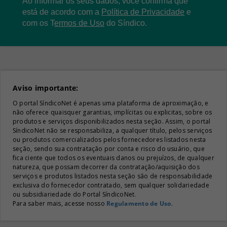
Ao informar os seus dados, você confirma que
está de acordo com a
Política de Privacidade
e
com os
T
ermos de Uso
do Síndico.
Aviso importante:
O portal SíndicoNet é apenas uma plataforma de aproximação, e
não oferece quaisquer garantias, implícitas ou explicitas, sobre os
produtos e serviços disponibilizados nesta seção. Assim, o portal
SíndicoNet não se responsabiliza, a qualquer título, pelos serviços
ou produtos comercializados pelos fornecedores listados nesta
seção, sendo sua contratação por conta e risco do usuário, que
fica ciente que todos os eventuais danos ou prejuízos, de qualquer
natureza, que possam decorrer da contratação/aquisição dos
serviços e produtos listados nesta seção são de responsabilidade
exclusiva do fornecedor contratado, sem qualquer solidariedade
ou subsidiariedade do Portal SíndicoNet.
Para saber mais, acesse nosso
Regulamento de Uso
.