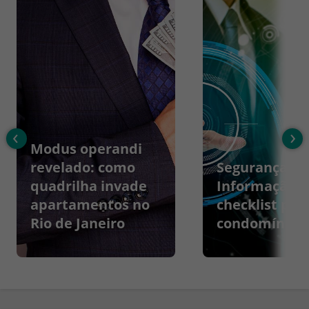
‹
›
Modus operandi
revelado: como
Segurança da
quadrilha invade
Informação:
apartamentos no
checklist par
Rio de Janeiro
condomínios