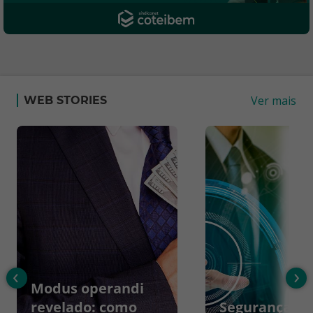
Ver mais
WEB STORIES
‹
›
Modus operandi
revelado: como
Segurança da