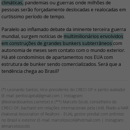
climáticas,
pandemias ou guerras onde milhões de
pessoas serão forçadamente deslocadas e realocadas em
curtíssimo período de tempo.
Paralelo ao inflamado debate da iminente terceira guerra
mundial, surgem notícias de
multimilionários envolvidos
em construções de grandes bunkers subterrâneos
com
autonomia de meses sem contato com o mundo exterior.
Há até condomínios de apartamentos nos EUA com
estrutura de bunker sendo comercializados. Será que a
tendência chega ao Brasil?
(*) Leonardo Santos, Vice-presidente do CRECI-DF e perito avaliador
(E-mail: peritocapital@gmail.com | Instagram:
@leonardosantos.corretor) e (**) Marcelo Sicoli, conselheiro do
CRECI-DF, bacharel em relações internacionais pela UnB, filiado a NAR
(National Association of Realtors - EUA), gestor predial com prêmios
no Brasil e exterior (E-mail: marcelosicoli@hotmail.com | Instagram:
@marcelosicoli).