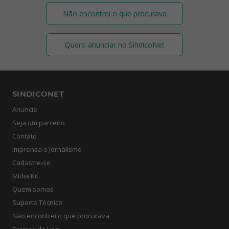
Não encontrei o que procurava
Quero anunciar no SíndicoNet
SINDICONET
Anuncie
Seja um parceiro
Contato
Imprensa e Jornalismo
Cadastre-se
Mídia Kit
Quem somos
Suporte Técnico
Não encontrei o que procurava
Termos de Uso