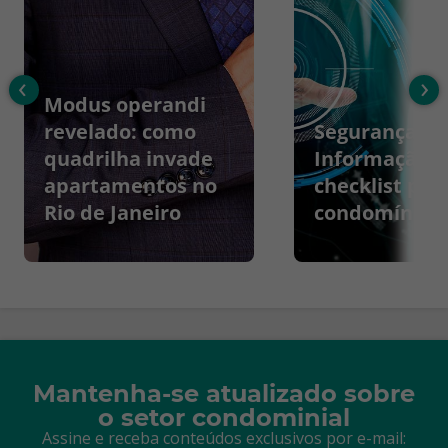
‹
›
Modus operandi
revelado: como
Segurança da
quadrilha invade
Informação:
apartamentos no
checklist par
Rio de Janeiro
condomínios
Mantenha-se atualizado sobre
o setor condominial
Assine e receba conteúdos exclusivos por e-mail: