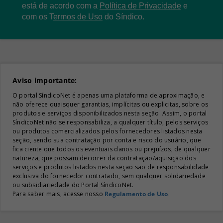
está de acordo com a
Política de Privacidade
e
com os
T
ermos de Uso
do Síndico.
Aviso importante:
O portal SíndicoNet é apenas uma plataforma de aproximação, e
não oferece quaisquer garantias, implícitas ou explicitas, sobre os
produtos e serviços disponibilizados nesta seção. Assim, o portal
SíndicoNet não se responsabiliza, a qualquer título, pelos serviços
ou produtos comercializados pelos fornecedores listados nesta
seção, sendo sua contratação por conta e risco do usuário, que
fica ciente que todos os eventuais danos ou prejuízos, de qualquer
natureza, que possam decorrer da contratação/aquisição dos
serviços e produtos listados nesta seção são de responsabilidade
exclusiva do fornecedor contratado, sem qualquer solidariedade
ou subsidiariedade do Portal SíndicoNet.
Para saber mais, acesse nosso
Regulamento de Uso
.