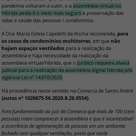
pandemia voltaram a subir, e a
assembleia virtual ou
híbrida ainda é o meio mais seguro
à preservação das
vidas e saúde das pessoas / condôminos.
A Dra. Maria Estela Capeletti da Rocha recomenda,
para
os casos de condomínios multitorres
, em que
não
hajam espaços ventilados
para a realização da
assembleia e haja necessidade da realização da
assembleia virtual/híbrida, que o
jurídico requeira alvará
judicial para a realização da assembleia digital hibrida pós
vigência Lei nº 14.010/2020
.
Há procedência neste sentido na Comarca de Santo André
(autos nº 1020675-56.2020.8.26.0554)
:
Fora fundamentado ao juiz da Comarca que mais de 100 (cem
pessoas) iriam comparecer à assembleia e que é incontestável
a ocorrência de aglomeração de pessoas em um ambiente
fechado sem qualquer ventilação, posto que neste