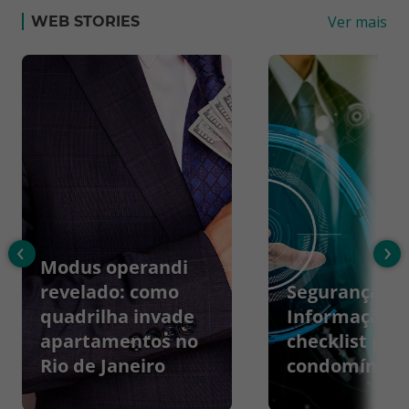
Ver mais
WEB STORIES
‹
›
Modus operandi
revelado: como
Segurança da
quadrilha invade
Informação:
apartamentos no
checklist par
Rio de Janeiro
condomínios