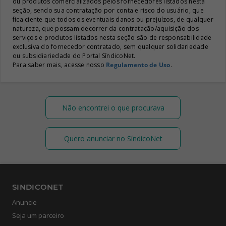
ou produtos comercializados pelos fornecedores listados nesta
seção, sendo sua contratação por conta e risco do usuário, que
fica ciente que todos os eventuais danos ou prejuízos, de qualquer
natureza, que possam decorrer da contratação/aquisição dos
serviços e produtos listados nesta seção são de responsabilidade
exclusiva do fornecedor contratado, sem qualquer solidariedade
ou subsidiariedade do Portal SíndicoNet.
Para saber mais, acesse nosso
Regulamento de Uso
.
Não encontrei o que procurava
Quero anunciar no SíndicoNet
SINDICONET
Anuncie
Seja um parceiro