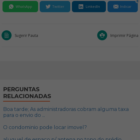
0
WhatsApp
Twitter
LinkedIn
Indicar
Sugerir Pauta
Imprimir Página
PERGUNTAS
RELACIONADAS
Boa tarde; As administradoras cobram alguma taxa
para o envio do ...
O condominio pode locar imovel?
aluguel de espaço p/ antena no topo do prédio