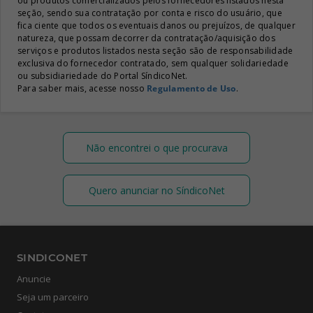
ou produtos comercializados pelos fornecedores listados nesta
seção, sendo sua contratação por conta e risco do usuário, que
fica ciente que todos os eventuais danos ou prejuízos, de qualquer
natureza, que possam decorrer da contratação/aquisição dos
serviços e produtos listados nesta seção são de responsabilidade
exclusiva do fornecedor contratado, sem qualquer solidariedade
ou subsidiariedade do Portal SíndicoNet.
Para saber mais, acesse nosso
Regulamento de Uso
.
Não encontrei o que procurava
Quero anunciar no SíndicoNet
SINDICONET
Anuncie
Seja um parceiro