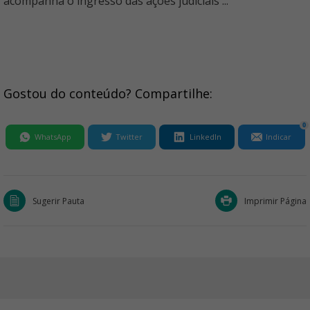
acompanha o ingresso das ações judiciais ...
Gostou do conteúdo? Compartilhe:
0
WhatsApp
Twitter
LinkedIn
Indicar
Sugerir Pauta
Imprimir Página