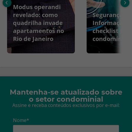
‹
›
Modus operandi
revelado: como
Segurança da
quadrilha invade
Informação:
apartamentos no
checklist par
Rio de Janeiro
condomínios
Mantenha-se atualizado sobre
o setor condominial
Assine e receba conteúdos exclusivos por e-mail:
Nome*