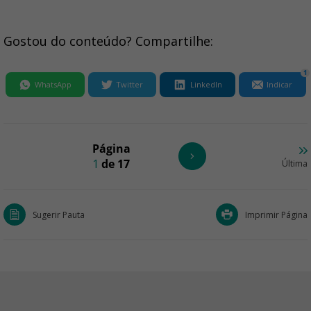
Gostou do conteúdo? Compartilhe:
1
WhatsApp
Twitter
LinkedIn
Indicar
Página
1
de 17
Última
Sugerir Pauta
Imprimir Página