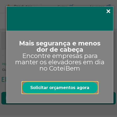
Produtos
Cotar
Anunciar
Mais segurança e menos
dor de cabeça
Encontre empresas para
manter os elevadores em dia
Home
Informe-se
Manutenção
Elevadores
no CoteiBem
Guia sobre Manutenção de Elevadores em Condomínios
Elevadores
Solicitar orçamentos agora