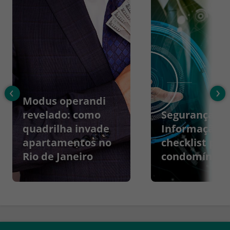
‹
›
Modus operandi
revelado: como
Segurança da
quadrilha invade
Informação:
apartamentos no
checklist par
Rio de Janeiro
condomínios