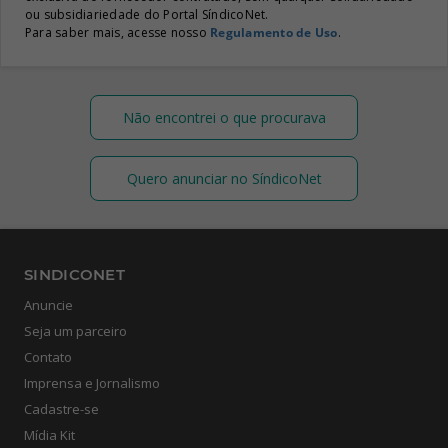
ou subsidiariedade do Portal SíndicoNet.
Para saber mais, acesse nosso
Regulamento de Uso
.
Não encontrei o que procurava
Quero anunciar no SíndicoNet
SINDICONET
Anuncie
Seja um parceiro
Contato
Imprensa e Jornalismo
Cadastre-se
Mídia Kit