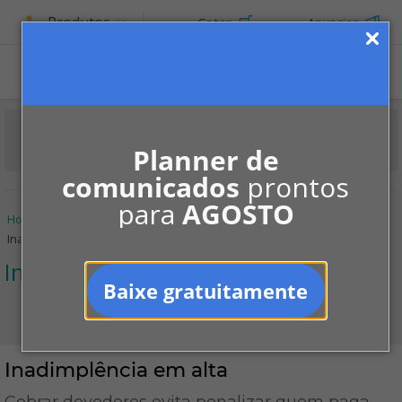
Produtos
Cotar
Anunciar
ASSINE
Planner de
comunicados
prontos
para
AGOSTO
Home
Informe-se
Notícias
Inadimplência
Inadimplência em alta
Inadimplência
Baixe gratuitamente
Inadimplência em alta