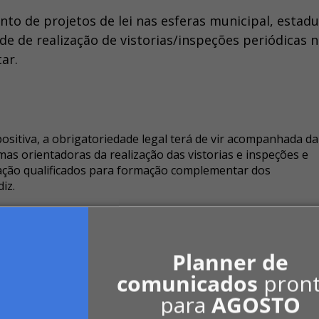
o de projetos de lei nas esferas municipal, estadu
ade de realização de vistorias/inspeções periódicas 
ar.
e positiva, a obrigatoriedade legal terá de vir acompanhada da
as orientadoras da realização das vistorias e inspeções e
tação qualificados para formação complementar dos
iz.
os como palestrantes: Luiz Carlos Pinto da Silva Fi
Planner de
ue falará sobre Conservação de edifícios: influência
comunicados
pron
esperada; Francisco P. Graziano, professor da Escol
para
AGOSTO
do tema Principais mecanismos que comprometem o