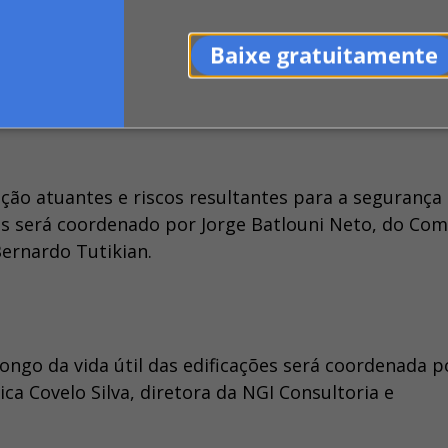
; Bernardo Tutikian, da Universidade do Vale do Rio
que falará sobre Falhas de execução da estrutura que
Baixe gratuitamente
tor técnico da Gerdau e professor da FDTE/EPUSP, qu
gradação das estruturas de aço.
ção atuantes e riscos resultantes para a segurança 
ões será coordenado por Jorge Batlouni Neto, do Com
ernardo Tutikian.
ngo da vida útil das edificações será coordenada p
ca Covelo Silva, diretora da NGI Consultoria e