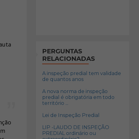
pauta
PERGUNTAS
RELACIONADAS
A inspeção predial tem validade
de quantos anos
A nova norma de inspeção
predial é obrigatória em todo
território ...
Lei de Inspeção Predial
enção
LIP -LAUDO DE INSPEÇÃO
em
PREDIAL ordinário ou