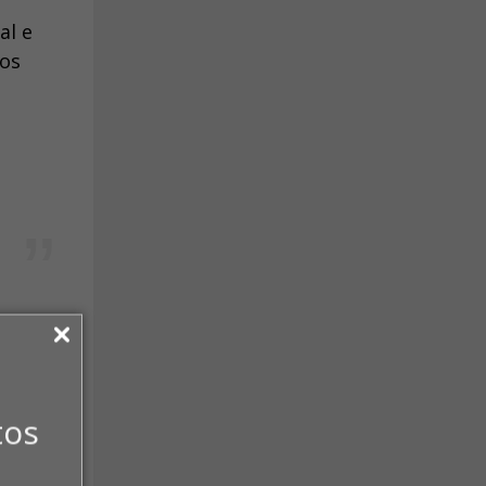
al e
nos
lho, da
 das
tos
a