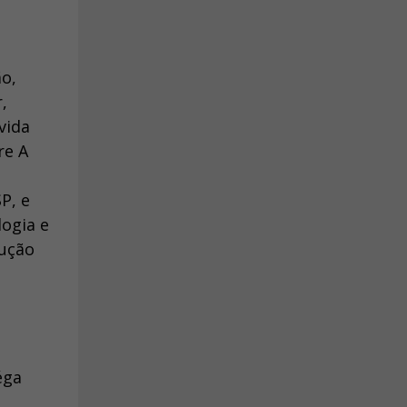
o,
,
vida
re A
P, e
ogia e
rução
éga