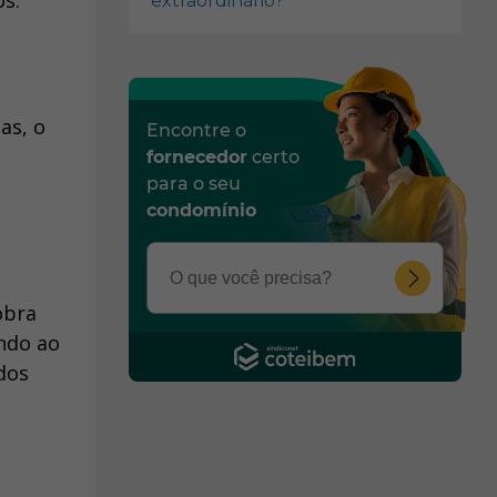
os.
extraordinário?
as, o
Encontre o
fornecedor
certo
para o seu
condomínio
obra
ndo ao
dos