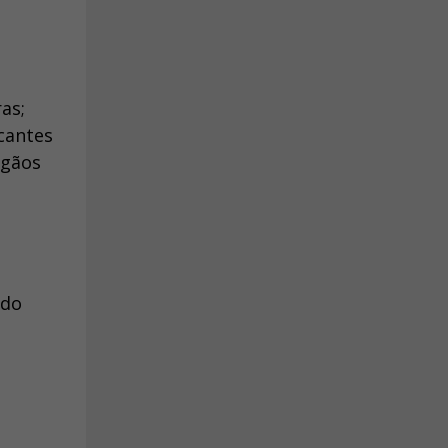
as;
cantes
rgãos
 do