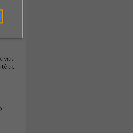
 dos
e
e vida
itê de
or