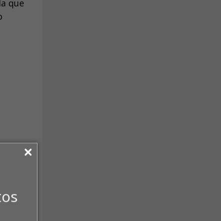
da que
o
ere
tos