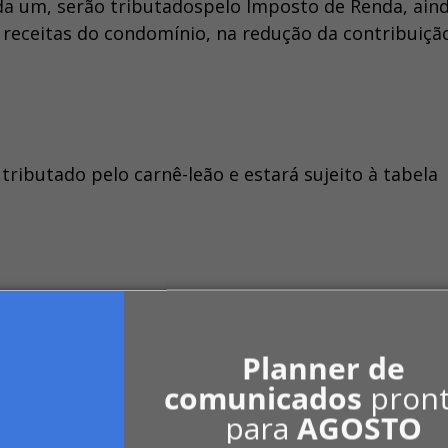
ada um, serão tributadospelo Imposto de Renda, ain
 receitas do condomínio, na redução da contribuiçã
ributado pelo carnê-leão e estará sujeito à tabela
as as exigências tributárias cabíveis no que se ref
ral do Brasil, especialmente no que diz respeito às
Planner de
e Renda.
comunicados
pron
para
AGOSTO