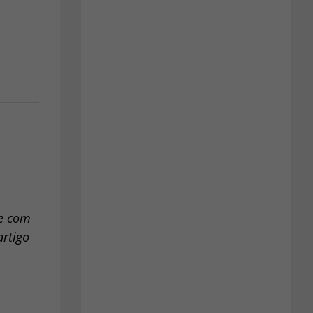
 e com
artigo