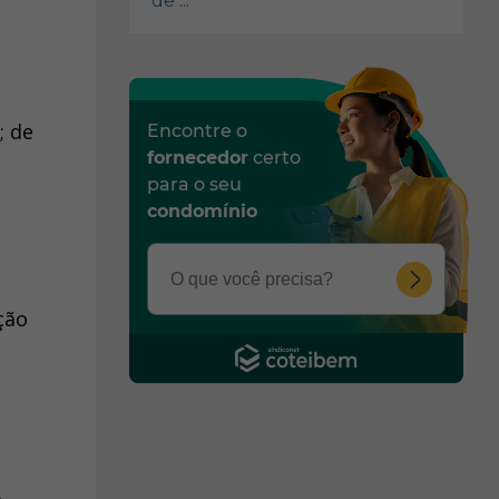
de ...
; de
Encontre o
fornecedor
certo
e
para o seu
condomínio
ção