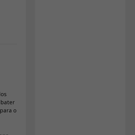
dos
ebater
 para o