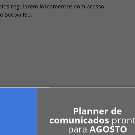
ípios regularem loteamentos com acesso
 Secovi Rio.
Planner de
comunicados
pron
para
AGOSTO