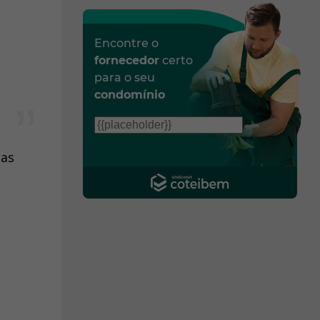
Encontre o
fornecedor
certo
para o seu
condomínio
das