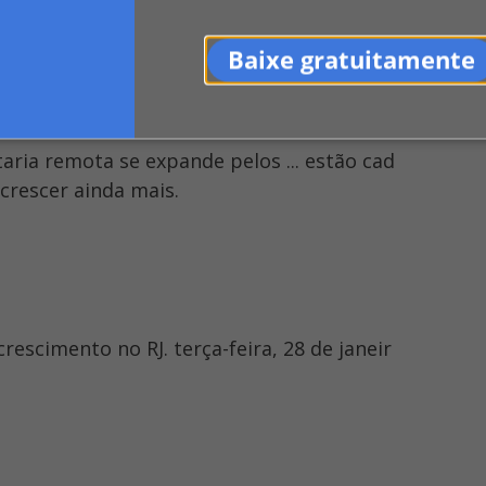
te sobre o tema na Câmara dos deputados.
Baixe gratuitamente
aria remota se expande pelos ... estão cad
crescer ainda mais.
rescimento no RJ. terça-feira, 28 de janeir