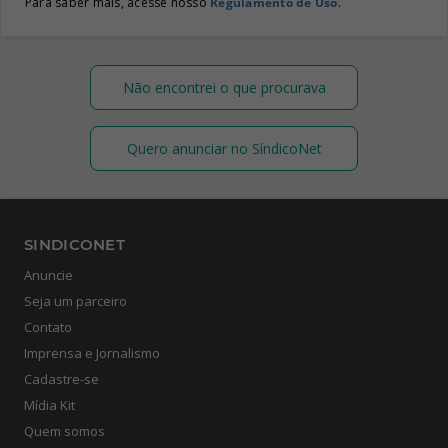
Para saber mais, acesse nosso
Regulamento de Uso
.
Não encontrei o que procurava
Quero anunciar no SíndicoNet
SINDICONET
Anuncie
Seja um parceiro
Contato
Imprensa e Jornalismo
Cadastre-se
Mídia Kit
Quem somos