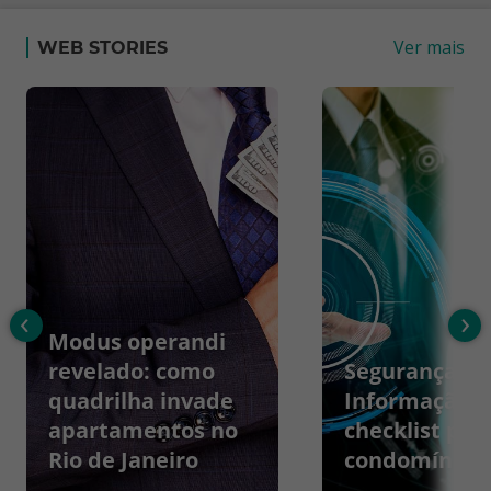
Ver mais
WEB STORIES
‹
›
Modus operandi
revelado: como
Segurança da
quadrilha invade
Informação:
apartamentos no
checklist par
Rio de Janeiro
condomínios