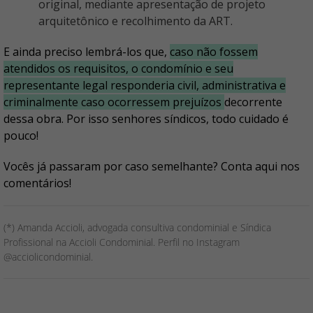
original, mediante apresentação de projeto
arquitetônico e recolhimento da ART.
E ainda preciso lembrá-los que,
caso não fossem
atendidos os requisitos, o condomínio e seu
representante legal responderia civil, administrativa e
criminalmente caso ocorressem prejuízos
decorrente
dessa obra. Por isso senhores síndicos, todo cuidado é
pouco!
Vocês já passaram por caso semelhante? Conta aqui nos
comentários!
(*) Amanda Accioli, advogada consultiva condominial e Síndica
Profissional na Accioli Condominial. Perfil no Instagram
@acciolicondominial.