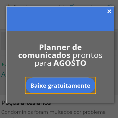
Produtos
Cotar
Anunciar
Planner de
comunicados
prontos
para
AGOSTO
Home
Informe-se
Notícias
Ambiente
Poços artesianos
Ambiente
Baixe gratuitamente
Poços artesianos
Condomínios foram multados por problema