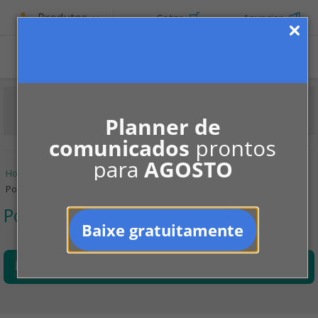
Produtos
Cotar
Anunciar
ASSINE
Planner de
comunicados
prontos
para
AGOSTO
Home
Informe-se
Manutenção
Poços artesianos
Poços artesianos
Poços artesianos
Baixe gratuitamente