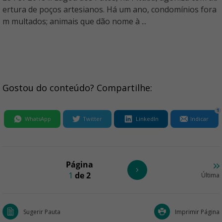
ertura de poços artesianos. Há um ano, condomínios fora
m multados; animais que dão nome à ...
Gostou do conteúdo? Compartilhe:
1
WhatsApp
Twitter
LinkedIn
Indicar
Página
1
de 2
Última
Sugerir Pauta
Imprimir Página