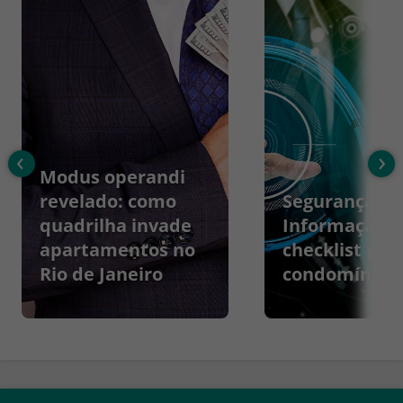
‹
›
Modus operandi
revelado: como
Segurança da
quadrilha invade
Informação:
apartamentos no
checklist par
Rio de Janeiro
condomínios