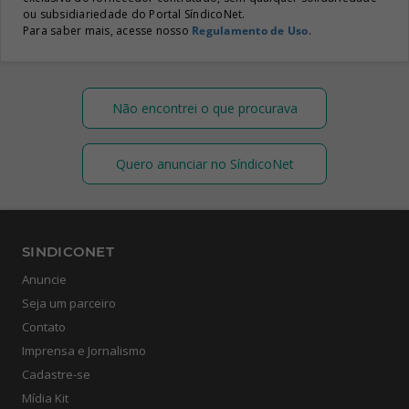
ou subsidiariedade do Portal SíndicoNet.
Para saber mais, acesse nosso
Regulamento de Uso
.
Não encontrei o que procurava
Quero anunciar no SíndicoNet
SINDICONET
Anuncie
Seja um parceiro
Contato
Imprensa e Jornalismo
Cadastre-se
Mídia Kit