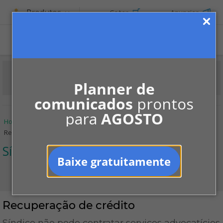
Produtos
Cotar
Anunciar
Planner de
comunicados
prontos
para
AGOSTO
Home
Informe-se
Jurisprudências
Síndico
Recuperação de crédito
Síndico
Baixe gratuitamente
Recuperação de crédito