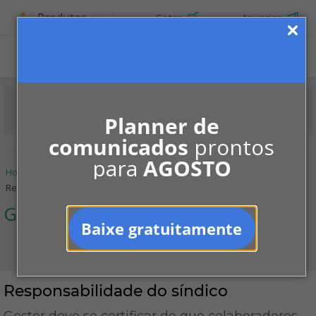
Produtos
Cotar
Anunciar
Planner de
comunicados
prontos
para
AGOSTO
Home
Informe-se
Colunistas
Gabriel Karpat
Responsabilidade do síndico
Gabriel Karpat
Baixe gratuitamente
Responsabilidade do síndico