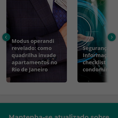
‹
›
Modus operandi
revelado: como
Segurança da
quadrilha invade
Informação:
apartamentos no
checklist par
Rio de Janeiro
condomínios
Mantenha-se atualizado sobre