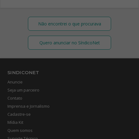
Não encontrei o que procurava
Quero anunciar no SíndicoNet
SINDICONET
Anuncie
Seja um parceiro
Contato
Imprensa e Jornalismo
Cadastre-se
Mídia Kit
Quem somos
Suporte Técnico