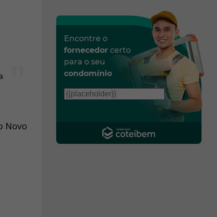
Encontre o
fornecedor
certo
para o seu
condomínio
a
ho Novo