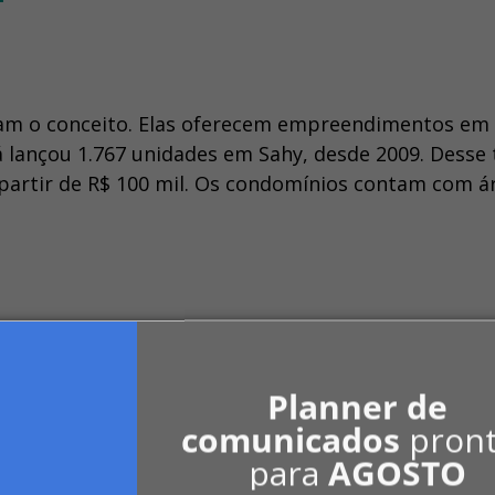
ram o conceito. Elas oferecem empreendimentos em 
 lançou 1.767 unidades em Sahy, desde 2009. Desse t
 partir de R$ 100 mil. Os condomínios contam com á
fase do Residencial Brisa do Vale, pelo ‘Minha Casa,
é. São 496 unidades dois quartos com ou sem suíte.
Planner de
comunicados
pron
para
AGOSTO