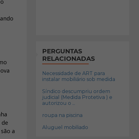
do
uando
PERGUNTAS
RELACIONADAS
omo
Nova
Necessidade de ART para
instalar mobiliário sob medida
Síndico descumpriu ordem
judicial (Medida Protetiva ) e
autorizou o ...
nha
roupa na piscina
 de
Aluguel mobiliado
 são a