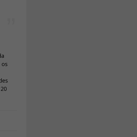
da
 os
des
120