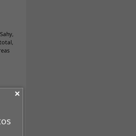
Sahy,
otal,
reas
 Minha
tos