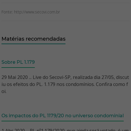
Fonte: http://www.secovi.com.br
Matérias recomendadas
Sobre PL 1.179
29 Mai 2020 ... Live do Secovi-SP, realizada dia 27/05, discut
iu os efeitos do PL. 1.179 nos condomínios. Confira como f
oi.
Os impactos do PL 1179/20 no universo condominial
1 Abr 2020 ... PL nº1.179/2020, que ainda será votado, é um