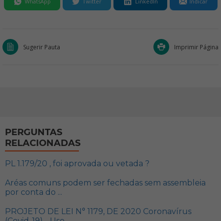
WhatsApp
Twitter
LinkedIn
Indicar
Sugerir Pauta
Imprimir Página
PERGUNTAS
RELACIONADAS
PL 1.179/20 , foi aprovada ou vetada ?
Aréas comuns podem ser fechadas sem assembleia
por conta do ...
PROJETO DE LEI N° 1179, DE 2020 Coronavírus
(Covid-19) - Uso ...