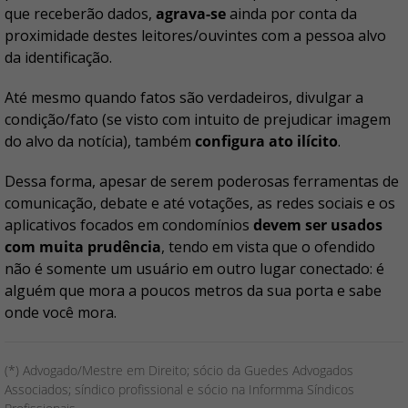
que receberão dados,
agrava-se
ainda por conta da
proximidade destes leitores/ouvintes com a pessoa alvo
da identificação.
Até mesmo quando fatos são verdadeiros, divulgar a
condição/fato (se visto com intuito de prejudicar imagem
do alvo da notícia), também
configura ato ilícito
.
Dessa forma, apesar de serem poderosas ferramentas de
comunicação, debate e até votações, as redes sociais e os
aplicativos focados em condomínios
devem ser usados
com muita prudência
, tendo em vista que o ofendido
não é somente um usuário em outro lugar conectado: é
alguém que mora a poucos metros da sua porta e sabe
onde você mora.
(*) Advogado/Mestre em Direito; sócio da Guedes Advogados
Associados; síndico profissional e sócio na Informma Síndicos