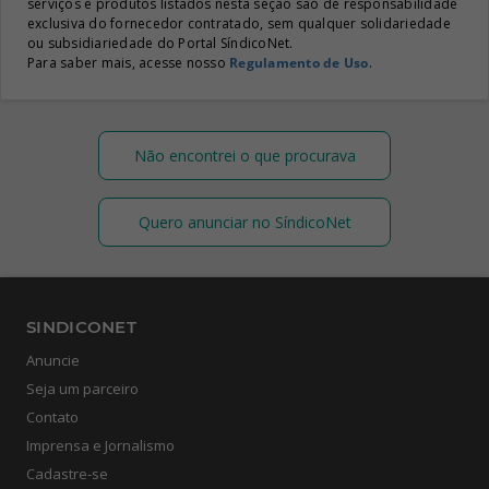
serviços e produtos listados nesta seção são de responsabilidade
exclusiva do fornecedor contratado, sem qualquer solidariedade
ou subsidiariedade do Portal SíndicoNet.
Para saber mais, acesse nosso
Regulamento de Uso
.
Não encontrei o que procurava
Quero anunciar no SíndicoNet
SINDICONET
Anuncie
Seja um parceiro
Contato
Imprensa e Jornalismo
Cadastre-se