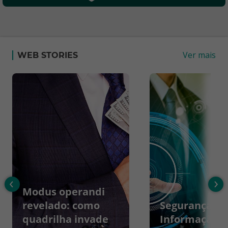
Ver mais
WEB STORIES
‹
›
Modus operandi
revelado: como
Segurança da
quadrilha invade
Informação: