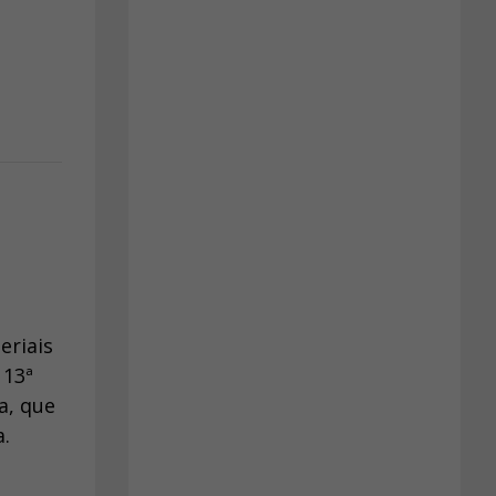
eriais
 13ª
a, que
.