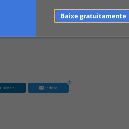
er de urinar em pilotis de prédio no qual t
Baixe gratuitamente
 grupo de jovens.
0
LinkedIn
Indicar