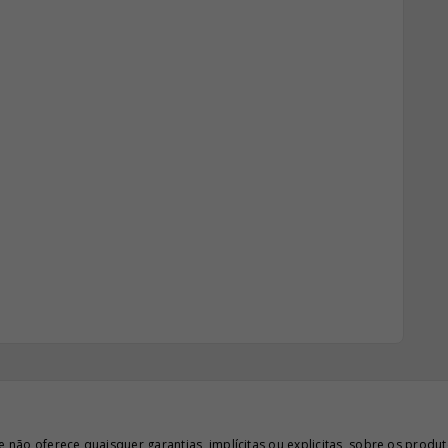
ão oferece quaisquer garantias, implícitas ou explicitas, sobre os produto