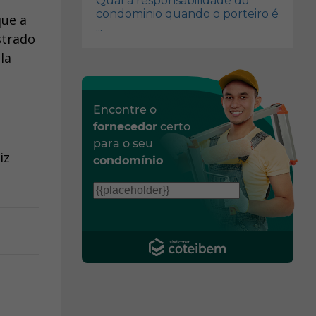
Qual a responsabilidade do
condominio quando o porteiro é
que a
...
strado
la
Encontre o
fornecedor
certo
para o seu
iz
condomínio