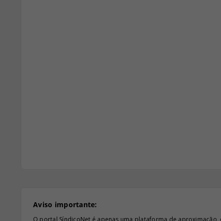
Aviso importante:
O portal SíndicoNet é apenas uma plataforma de aproximação, e n