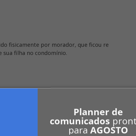
edido fisicamente por morador, que ficou re
e sua filha no condomínio.
 por danos morais e materiais a visitant
App. Twitter. LinkedIn.
Planner de
comunicados
pron
para
AGOSTO