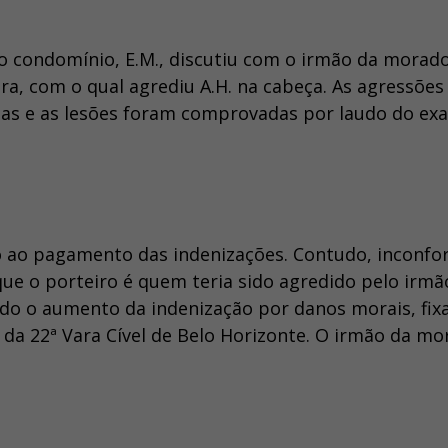
o condomínio, E.M., discutiu com o irmão da morado
a, com o qual agrediu A.H. na cabeça. As agressões
as e as lesões foram comprovadas por laudo do ex
do ao pagamento das indenizações. Contudo, inconf
ue o porteiro é quem teria sido agredido pelo irmã
do o aumento da indenização por danos morais, fi
, da 22ª Vara Cível de Belo Horizonte. O irmão da m