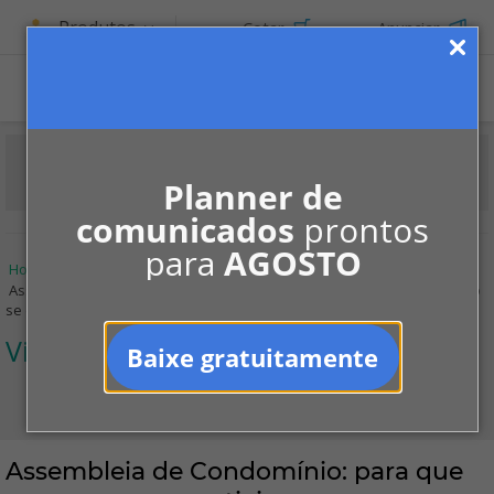
Produtos
Cotar
Anunciar
Planner de
comunicados
prontos
para
AGOSTO
Home
Informe-se
Para Moradores
Vida em condomínio
Assembleia de Condomínio: para que serve, por que participar e como
se comportar
Vida em condomínio
Baixe gratuitamente
Assembleia de Condomínio: para que