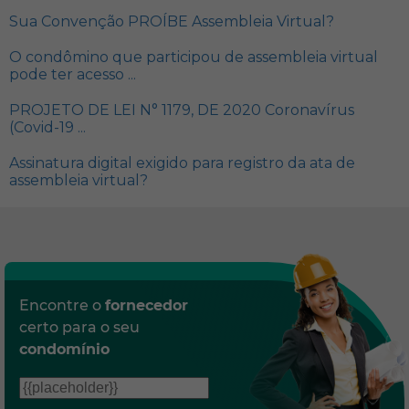
Sua Convenção PROÍBE Assembleia Virtual?
O condômino que participou de assembleia virtual
pode ter acesso ...
PROJETO DE LEI N° 1179, DE 2020 Coronavírus
(Covid-19 ...
Assinatura digital exigido para registro da ata de
assembleia virtual?
Encontre o
fornecedor
certo para o seu
condomínio