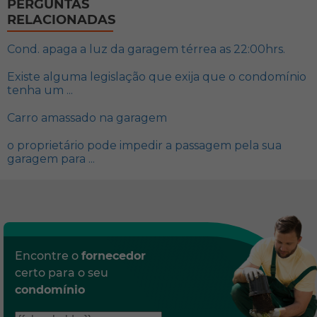
PERGUNTAS
RELACIONADAS
Cond. apaga a luz da garagem térrea as 22:00hrs.
Existe alguma legislação que exija que o condomínio
tenha um ...
Carro amassado na garagem
o proprietário pode impedir a passagem pela sua
garagem para ...
Encontre o
fornecedor
certo para o seu
condomínio