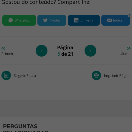
Gostou do conteúdo? Compartilhe:
0
WhatsApp
Twitter
LinkedIn
Indicar
Página
6
de 21
Primeira
Última
Sugerir Pauta
Imprimir Página
PERGUNTAS