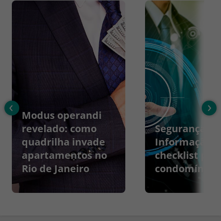
‹
›
Modus operandi
revelado: como
Segurança da
quadrilha invade
Informação:
apartamentos no
checklist par
Rio de Janeiro
condomínios