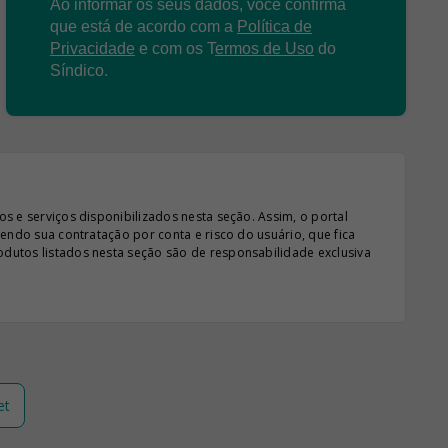
Ao informar os seus dados, você confirma
que está de acordo com a
Política de
Privacidade
e com os
T
ermos de Uso
do
Síndico.
s e serviços disponibilizados nesta seção. Assim, o portal
sendo sua contratação por conta e risco do usuário, que fica
odutos listados nesta seção são de responsabilidade exclusiva
et