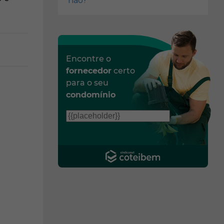
não?
Encontre o
fornecedor
certo
para o seu
condomínio