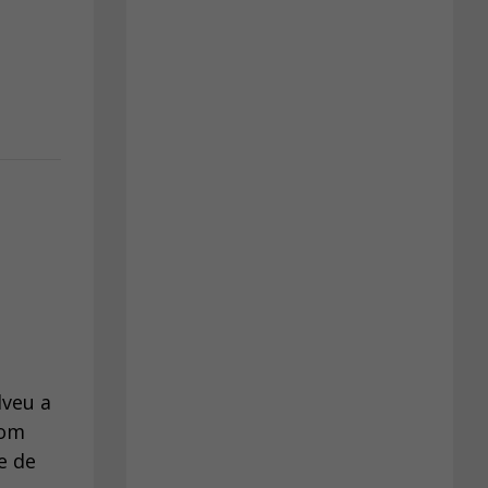
lveu a
com
e de