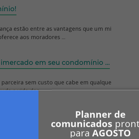
ínio!
gurança estão entre as vantagens que um mi
ferece aos moradores ...
mercado em seu condomínio ...
a parceira sem custo que cabe em qualque
da a vida dos ...
Planner de
comunicados
pron
para
AGOSTO