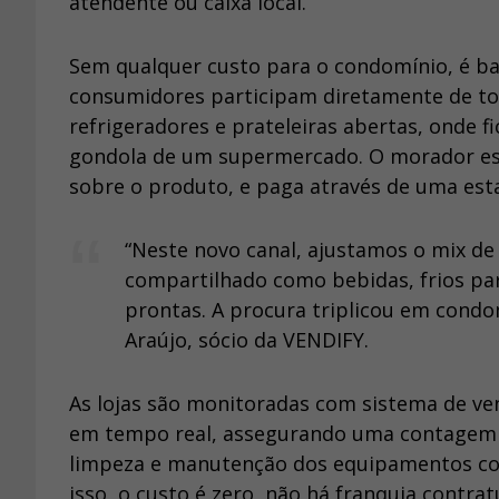
atendente ou caixa local.
Sem qualquer custo para o condomínio, é ba
consumidores participam diretamente de t
refrigeradores e prateleiras abertas, onde
gondola de um supermercado. O morador esc
sobre o produto, e paga através de uma es
“Neste novo canal, ajustamos o mix d
compartilhado como bebidas, frios par
prontas. A procura triplicou em condo
Araújo, sócio da VENDIFY.
As lojas são monitoradas com sistema de ven
em tempo real, assegurando uma contagem p
limpeza e manutenção dos equipamentos co
isso, o custo é zero, não há franquia contr