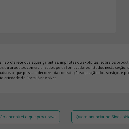
ão oferece quaisquer garantias, implícitas ou explicitas, sobre os produto
iços ou produtos comercializados pelos fornecedores listados nesta seção, 
 natureza, que possam decorrer da contratação/aquisição dos serviços e pr
diariedade do Portal SíndicoNet.
ão encontrei o que procurava
Quero anunciar no SíndicoN