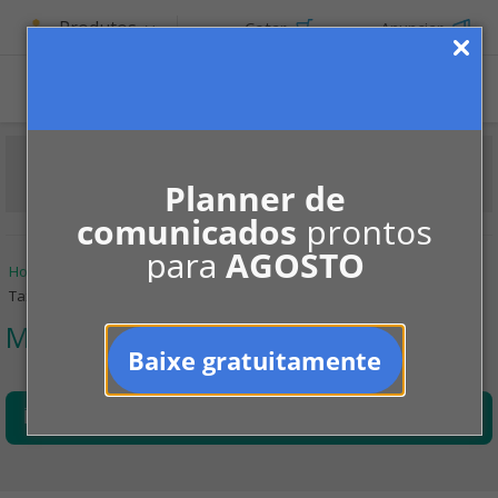
Produtos
Cotar
Anunciar
Planner de
comunicados
prontos
para
AGOSTO
Home
Informe-se
Jurisprudências
Meio Ambiente
Taxa de lixo no DF
Meio Ambiente
Baixe gratuitamente