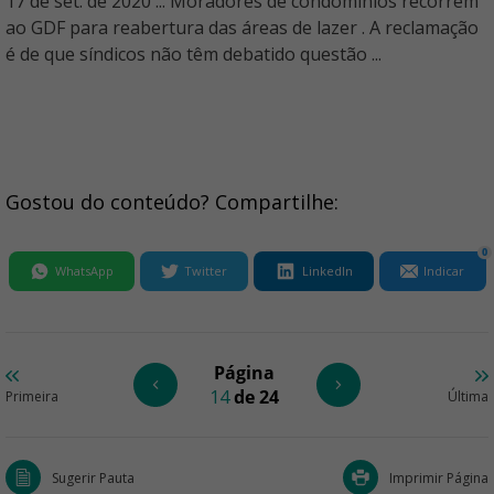
17 de set. de 2020 ... Moradores de condomínios recorrem
ao GDF para reabertura das áreas de lazer . A reclamação
é de que síndicos não têm debatido questão ...
Gostou do conteúdo? Compartilhe:
0
WhatsApp
Twitter
LinkedIn
Indicar
Página
14
de 24
Primeira
Última
Sugerir Pauta
Imprimir Página