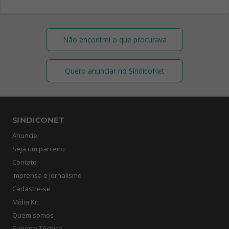
Não encontrei o que procurava
Quero anunciar no SíndicoNet
SINDICONET
Anuncie
Seja um parceiro
Contato
Imprensa e Jornalismo
Cadastre-se
Mídia Kit
Quem somos
Suporte Técnico