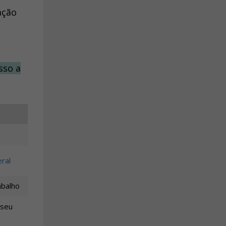
ação
sso a
ral
abalho
 seu