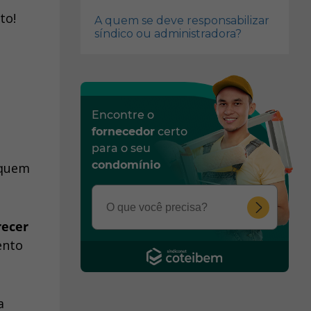
to!
A quem se deve responsabilizar
síndico ou administradora?
Encontre o
fornecedor
certo
para o seu
condomínio
 quem
recer
ento
a