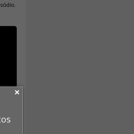
isódio.
tos