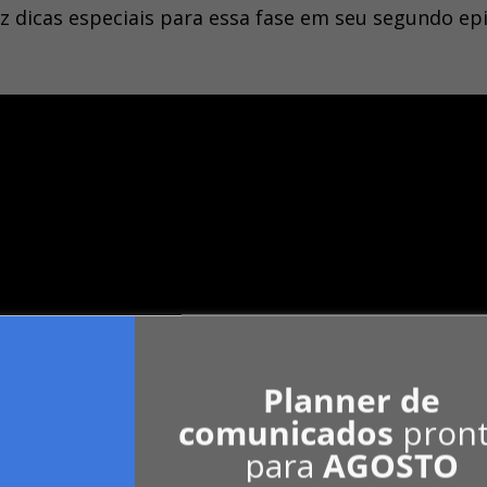
raz dicas especiais para essa fase em seu segundo ep
Planner de
comunicados
pron
para
AGOSTO