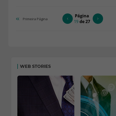
Página
Primeira
Página
19
de 27
WEB STORIES