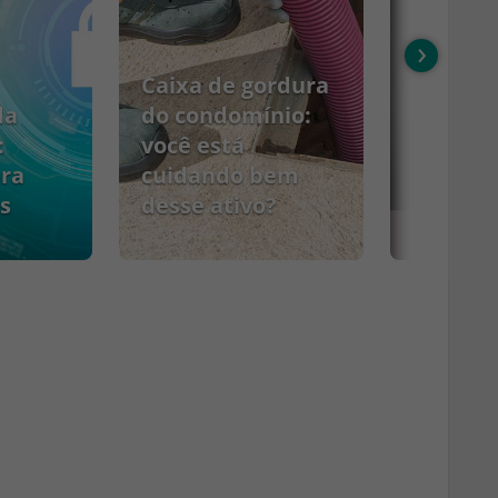
›
Caixa de gordura
da
do condomínio:
:
você está
ara
cuidando bem
s
desse ativo?
PCMSO