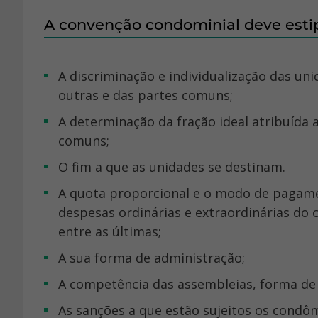
A convenção condominial deve estip
A discriminação e individualização das unidades de propriedade exclusiva, estremadas uma das
outras e das partes comuns;
A determinação da fração ideal atribuída a cada unidade, relativamente ao terreno e partes
comuns;
O fim a que as unidades se destinam.
A quota proporcional e o modo de pagamento das contribuições dos condôminos para atender às
despesas ordinárias e extraordinárias do 
entre as últimas;
A sua forma de administração;
A competência das assembleias, forma de
As sanções a que estão sujeitos os condô