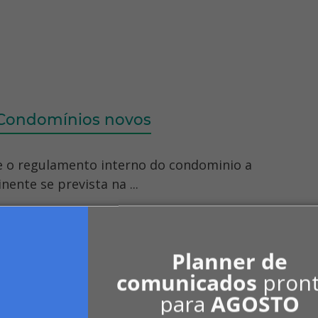
 Condomínios novos
e o regulamento interno do condominio a
nente se prevista na ...
Planner de
comunicados
pron
soas fizeram um documento perguntando a
para
AGOSTO
ima do que nossa convenção, ...