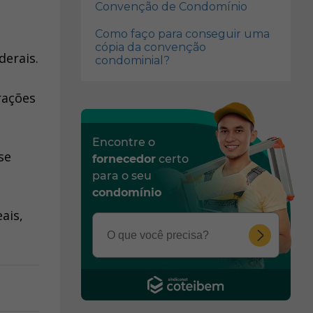
Convenção de Condomínio
Como faço para conseguir uma
cópia da convenção
derais.
condominial?
rações
Encontre o
se
fornecedor
certo
para o seu
condomínio
ais,