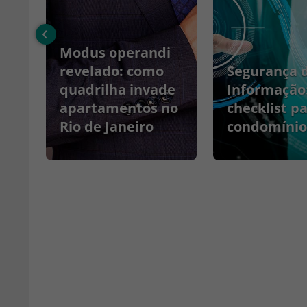
‹
Modus operandi
no
revelado: como
Segurança 
quadrilha invade
Informação
apartamentos no
checklist p
Rio de Janeiro
condomínio