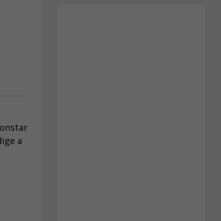
constar
dige a