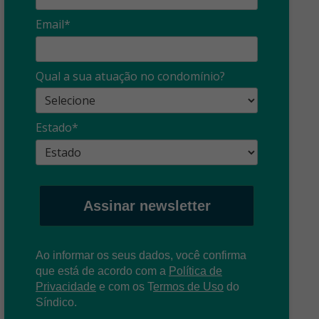
Email*
Síndico
profissional:
Ina
Qual a sua atuação no condomínio?
cuidado com as
con
propagandas
ent
Estado*
: O que é?
enganosas!
pre
Assinar newsletter
Ao informar os seus dados, você confirma
que está de acordo com a
Política de
Privacidade
e com os
T
ermos de Uso
do
Síndico.