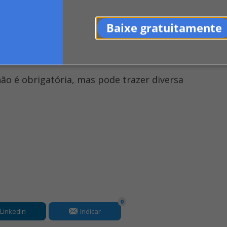
Baixe gratuitamente
lamento interno do condomínio
ão é obrigatória, mas pode trazer diversa
0
LinkedIn
Indicar