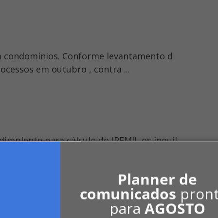
m condomínios. Conforme levantamento d
rocessos em outubro , contra ...
adimplente para cálculo do IPEMIL os inquil
 90 dias após a data do ...
Planner de
comunicados
pron
para
AGOSTO