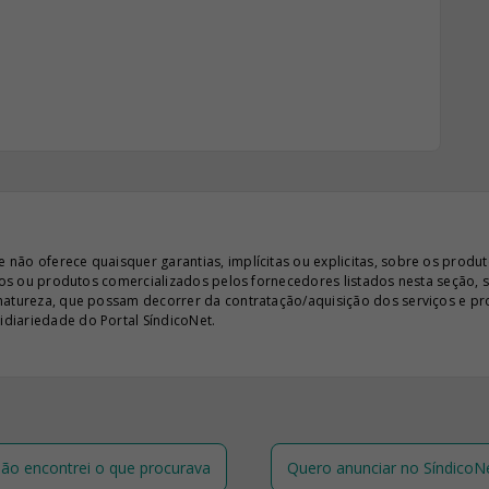
ão oferece quaisquer garantias, implícitas ou explicitas, sobre os produto
iços ou produtos comercializados pelos fornecedores listados nesta seção, 
 natureza, que possam decorrer da contratação/aquisição dos serviços e pr
diariedade do Portal SíndicoNet.
ão encontrei o que procurava
Quero anunciar no SíndicoN