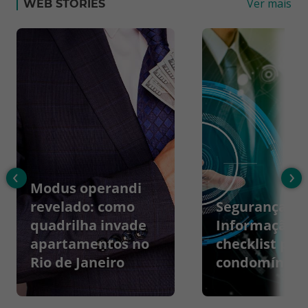
Ver mais
WEB STORIES
‹
›
Modus operandi
revelado: como
Segurança da
quadrilha invade
Informação:
apartamentos no
checklist par
Rio de Janeiro
condomínios