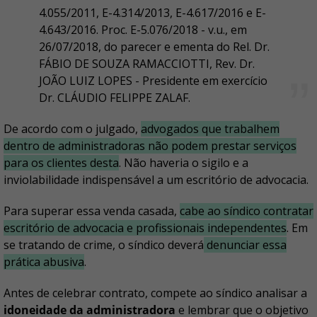
4.055/2011, E-4.314/2013, E-4.617/2016 e E-
4.643/2016. Proc. E-5.076/2018 - v.u., em
26/07/2018, do parecer e ementa do Rel. Dr.
FÁBIO DE SOUZA RAMACCIOTTI, Rev. Dr.
JOÃO LUIZ LOPES - Presidente em exercício
Dr. CLÁUDIO FELIPPE ZALAF.
De acordo com o julgado,
advogados que trabalhem
dentro de administradoras não podem prestar serviços
para os clientes desta
. Não haveria o sigilo e a
inviolabilidade indispensável a um escritório de advocacia.
Para superar essa venda casada,
cabe ao síndico contratar
escritório de advocacia e profissionais independentes
. Em
se tratando de crime, o síndico deverá
denunciar essa
prática abusiva
.
Antes de celebrar contrato, compete ao síndico analisar a
idoneidade da administradora
e lembrar que o objetivo