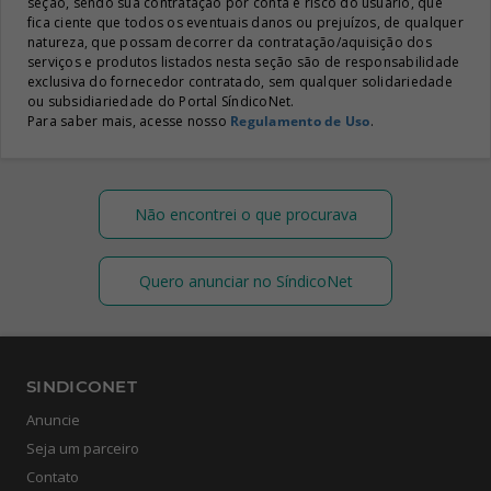
seção, sendo sua contratação por conta e risco do usuário, que
fica ciente que todos os eventuais danos ou prejuízos, de qualquer
natureza, que possam decorrer da contratação/aquisição dos
serviços e produtos listados nesta seção são de responsabilidade
exclusiva do fornecedor contratado, sem qualquer solidariedade
ou subsidiariedade do Portal SíndicoNet.
Para saber mais, acesse nosso
Regulamento de Uso
.
Não encontrei o que procurava
Quero anunciar no SíndicoNet
SINDICONET
Anuncie
Seja um parceiro
Contato