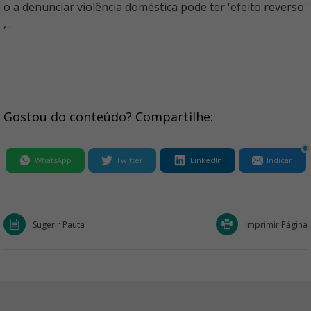
o a denunciar violência doméstica pode ter 'efeito reverso'
, .
Gostou do conteúdo? Compartilhe:
0
WhatsApp
Twitter
LinkedIn
Indicar
Sugerir Pauta
Imprimir Página