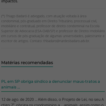
impactos.
(*) Thiago Badaró é advogado, com atuação voltada à área
condominial, pós-graduado em Direito Tributário, processual civil,
imobiliário e contratual, professor de direito condominial na Escola
Superior de Advocacia (ESA-OAB/SP) e professor de Direito Imobiliário
em cursos de pós-graduação de algumas universidades, palestrante e
escritor de artigos. Contato: thbadaro@nardesbadaro.adv.br.
Matérias recomendadas
PL em SP obriga síndico a denunciar maus-tratos a
animais ...
12 de ago. de 2020 ... Além disso, o Projeto de Lei, no seu A
rtigo 2º, obriga os condomínios a ... animais, assim como o