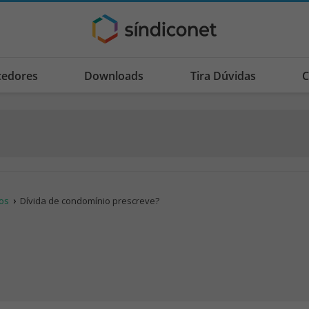
cedores
Downloads
Tira Dúvidas
C
os
Dívida de condomínio prescreve?