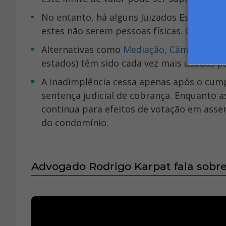
No entanto, há alguns Juizados Especiais que não aceitam causas propostas por condomínios, por
estes não serem pessoas físicas. Consulte
Alternativas como
Mediação, Câmaras de 
estados) têm sido cada vez mais usadas par
A inadimplência cessa apenas após o cumprimento total do acordo ou do cumprimento da
sentença judicial de cobrança. Enquanto a
continua para efeitos de votação em assem
do condomínio.
Advogado Rodrigo Karpat fala sobre