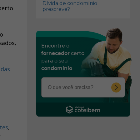
Dívida de condomínio
perto
prescreve?
io
sados,
Encontre o
fornecedor
certo
para o seu
condomínio
tes
,
r