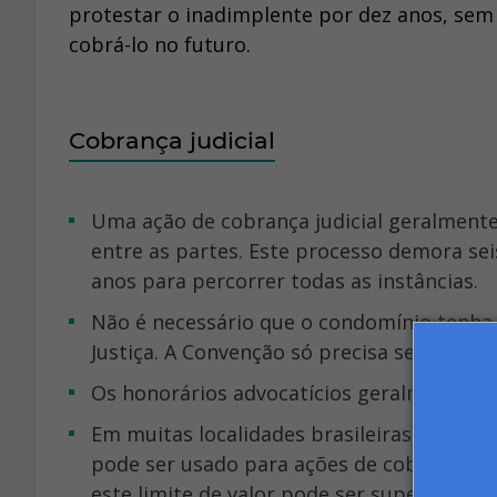
protestar o inadimplente por dez anos, sem 
cobrá-lo no futuro.
Cobrança judicial
Uma ação de cobrança judicial geralmente é resolvida ainda em primeira instância, com um acordo
entre as partes. Este processo demora se
anos para percorrer todas as instâncias.
Não é necessário que o condomínio tenha Convenção registrada para entrar com uma ação na
Justiça. A Convenção só precisa ser regist
Os honorários advocatícios geralmente fi
Em muitas localidades brasileiras, o
Juiza
pode ser usado para ações de cobrança, g
este limite de valor pode ser superior), e