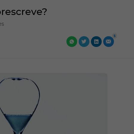
prescreve?
es
5