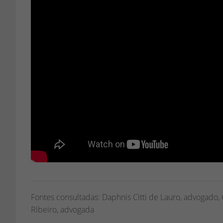
Fontes consultadas: Daphnis Citti de Lauro, advogado,
Ribeiro, advogada