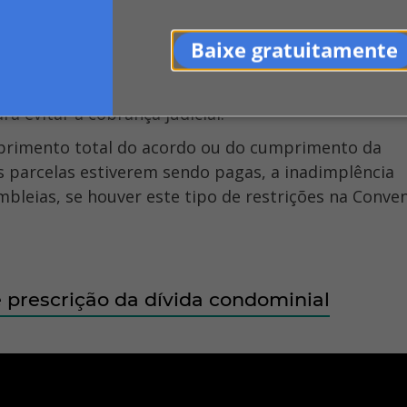
Baixe gratuitamente
 o
JEC
da sua cidade ou região.
Arbitragem
e
Protesto de boletos
(permitido em al
a evitar a cobrança judicial.
s parcelas estiverem sendo pagas, a inadimplência
bleias, se houver este tipo de restrições na Conve
 prescrição da dívida condominial