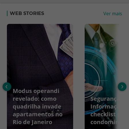
Ver mais
WEB STORIES
‹
›
Modus operandi
revelado: como
Segurança da
quadrilha invade
Informação:
apartamentos no
checklist par
Rio de Janeiro
condomínios